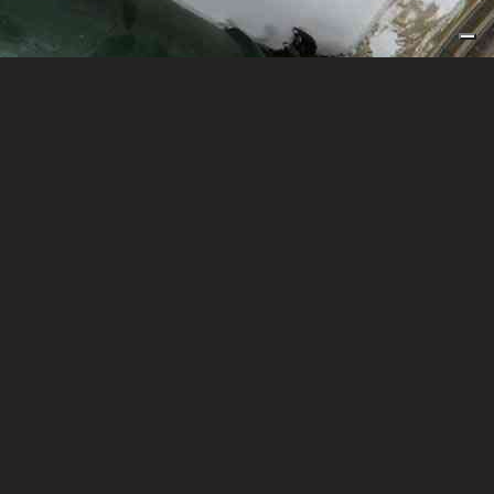
TORNA ALLA PAGINA DEI LAVORI TERMINATI
Colbert 5 - Iniziativa
immobiliare
È con grande gioia e soddisfazione che annunciamo che il nostro